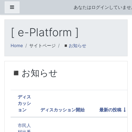
メインコンテンツへスキップする
サイドパネル
あなたはログインしていません
[ e-Platform ]
Home
サイトページ
◾️お知らせ
◾️お知らせ
ディス
カッシ
ョン
ディスカッション開始
最新の投稿
ステータス
ディスカッション一覧です。12 / 1
市民人
材出番