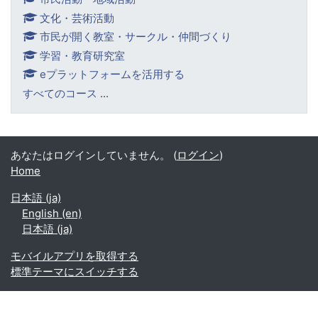
文化・芸術活動
市民が開く教室・サークル・仲間づくり
学習・教育研究室
eプラットフォームを活用する
すべてのコース
...
あなたはログインしていません。 (
ログイン
)
Home
日本語 ‎(ja)‎
English ‎(en)‎
日本語 ‎(ja)‎
モバイルアプリを取得する
標準テーマにスイッチする