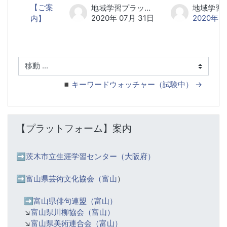
【ご案
地域学習プラットフォーム研究会 事務局
2020年 07月 31日
2020年 0
内】
移動 ...
◾️キーワードウォッチャー（試験中） →
【プラットフォーム】案内 をスキップする
【プラットフォーム】案内
➡️
茨木市立生涯学習センター（大阪府）
➡️富山県芸術文化協会（富山
）
➡️
富山県俳句連盟（富山）
↘️
富山県川柳協会（富山）
↘️
富山県美術連合会（富山）