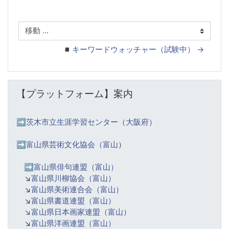
移動 ...
◾️キーワードウォッチャー（試験中） →
【プラットフォーム】案内 をスキップする
【プラットフォーム】案内
➡️
茨木市立生涯学習センター（大阪府）
➡️富山県芸術文化協会（富山
）
➡️
富山県俳句連盟（富山）
↘️
富山県川柳協会（富山）
↘️
富山県美術連合会（富山）
↘️
富山県書道連盟（富山）
↘️富山県日本画家連盟（富山）
↘️
富山県洋画連盟（富山）