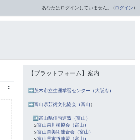
あなたはログインしていません。 (
ログイン
)
【プラットフォーム】案内 をスキップする
【プラットフォーム】案内
➡️
茨木市立生涯学習センター（大阪府）
➡️富山県芸術文化協会（富山
）
➡️
富山県俳句連盟（富山）
↘️
富山県川柳協会（富山）
↘️
富山県美術連合会（富山）
↘️
富山県書道連盟（富山）