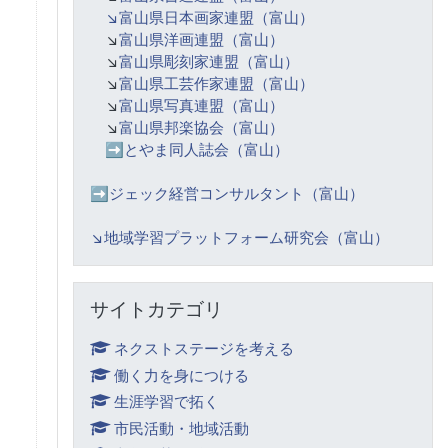
↘️富山県日本画家連盟（富山）
↘️
富山県洋画連盟（富山）
↘️
富山県彫刻家連盟（富山）
↘️
富山県工芸作家連盟（富山）
↘️
富山県写真連盟（富山）
↘️
富山県邦楽協会（富山）
➡️
とやま同人誌会（富山）
➡️ジェック経営コンサルタント（富山）
↘️
地域学習プラットフォーム研究会（富山）
サイトカテゴリ をスキップする
サイトカテゴリ
ネクストステージを考える
働く力を身につける
生涯学習で拓く
市民活動・地域活動