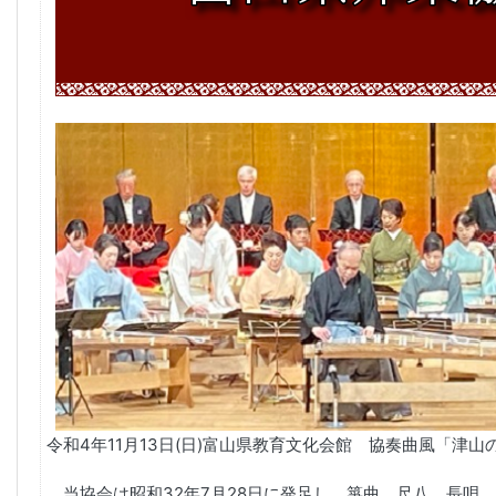
令和4年11月13日(日)富山県教育文化会館 協奏曲風「津
当協会は昭和32年7月28日に発足し、箏曲、尺八、長唄