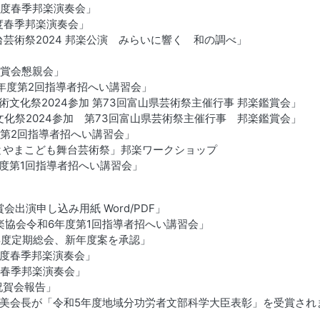
年度春季邦楽演奏会」
年度春季邦楽演奏会」
台芸術祭2024 邦楽公演 みらいに響く 和の調べ」
鑑賞会懇親会」
6年度第2回指導者招へい講習会」
芸術文化祭2024参加 第73回富山県芸術祭主催行事 邦楽鑑賞会」
術文化祭2024参加 第73回富山県芸術祭主催行事 邦楽鑑賞会」
度第2回指導者招へい講習会」
回とやまこども舞台芸術祭」邦楽ワークショップ
年度第1回指導者招へい講習会」
会出演申し込み用紙 Word/PDF」
邦楽協会令和6年度第1回指導者招へい講習会」
6年度定期総会、新年度案を承認」
年度春季邦楽演奏会」
度春季邦楽演奏会」
祝賀会報告」
雅都美会長が「令和5年度地域分功労者文部科学大臣表彰」を受賞され