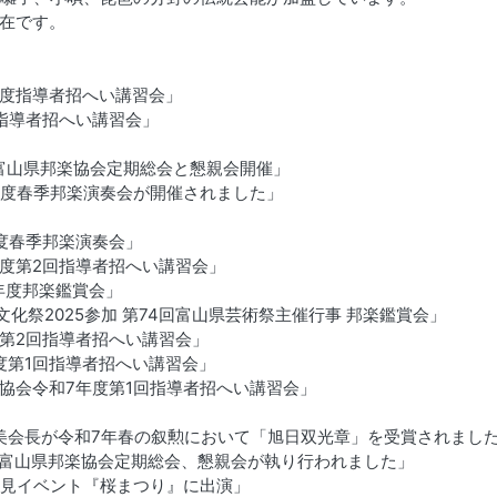
在です。
8年度指導者招へい講習会」
度指導者招へい講習会」
回 富山県邦楽協会定期総会と懇親会開催」
7年度春季邦楽演奏会が開催されました」
年度春季邦楽演奏会」
年度第2回指導者招へい講習会」
7年度邦楽鑑賞会」
文化祭2025参加 第74回富山県芸術祭主催行事 邦楽鑑賞会」
度第2回指導者招へい講習会」
年度第1回指導者招へい講習会」
楽協会令和7年度第1回指導者招へい講習会」
雅都美会長が令和7年春の叙勲において「旭日双光章」を受賞されまし
9回 富山県邦楽協会定期総会、懇親会が執り行われました」
お花見イベント『桜まつり』に出演」