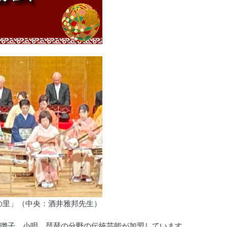
山の里」（中央：酒井雅邦先生）
、囃子、小唄、琵琶の分野の伝統芸能が加盟しています。