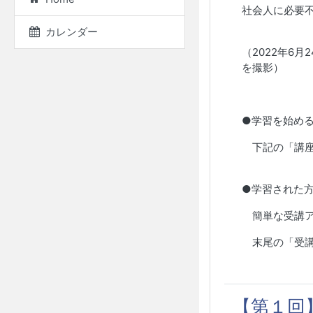
社会人に必要
カレンダー
（2022年6
を撮影）
●学習を始め
下記の「講座
●学習された
簡単な受講ア
末尾の「受講
【第１回