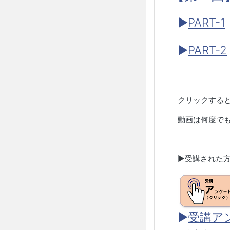
▶
PART-1
▶
PART-2
クリックする
動画は何度で
▶︎受講された
▶︎
受講ア