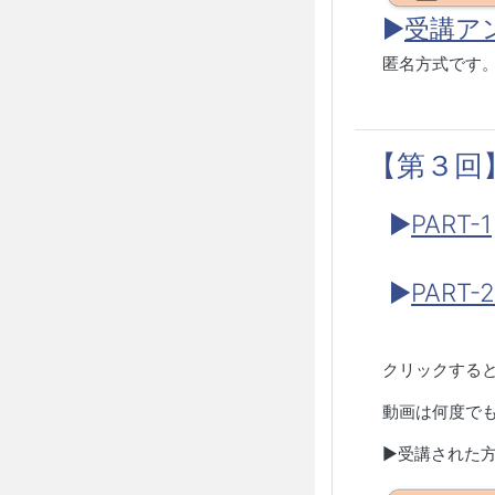
▶︎
受講ア
匿名方式です
【第３回
▶
PART-1
▶
PART-2
クリックする
動画は何度で
▶︎受講された