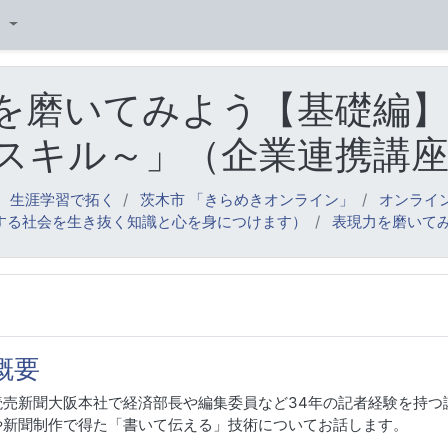
キップする
‎
を磨いてみよう【基礎編
スキル～」（企業連携講
生涯学習で拓く
茨木市 「きらめきオンライン」
オンライ
化する社会を生き抜く知識と心を身につけます）
表現力を磨いて
アウトライン
概要
読売新聞大阪本社で経済部長や編集委員など34年の記者経験を持つ
や新聞制作で得た「書いて伝える」技術についてお話します。