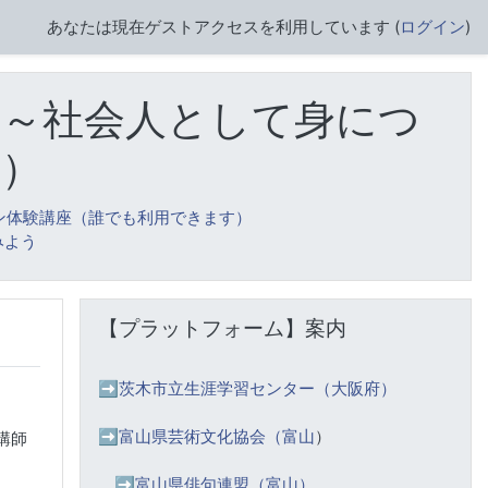
あなたは現在ゲストアクセスを利用しています (
ログイン
)
】～社会人として身につ
座）
ン体験講座（誰でも利用できます）
みよう
【プラットフォーム】案内 をスキップする
【プラットフォーム】案内
➡️
茨木市立生涯学習センター（大阪府）
➡️富山県芸術文化協会（富山
）
講師
➡️
富山県俳句連盟（富山）