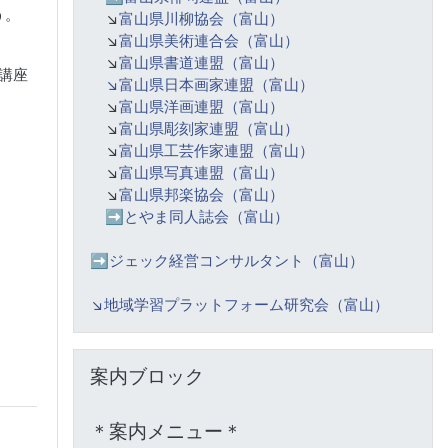
う。
↘️
富山県川柳協会（富山）
↘️
富山県美術連合会（富山）
↘️
富山県書道連盟（富山）
た講座
↘️富山県日本画家連盟（富山）
↘️
富山県洋画連盟（富山）
↘️
富山県彫刻家連盟（富山）
↘️
富山県工芸作家連盟（富山）
↘️
富山県写真連盟（富山）
↘️
富山県邦楽協会（富山）
➡️
とやま同人誌会（富山）
➡️ジェック経営コンサルタント（富山）
↘️
地域学習プラットフォーム研究会（富山）
案内ブロック をスキップする
案内ブロック
＊案内メニュー＊