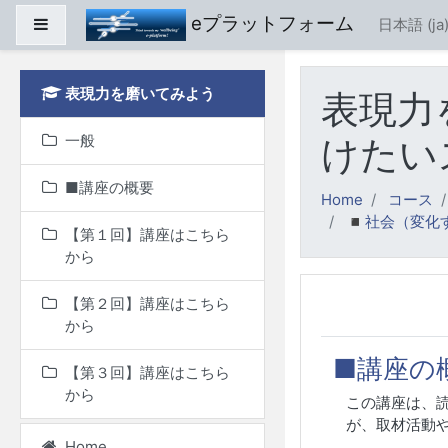
メインコンテンツへス
eプラットフォーム
サイドパネル
日本語 ‎(ja)
表現力を磨いてみよう
表現力
一般
けたい
■講座の概要
Home
コース
◾️社会（変
【第１回】講座はこちら
から
【第２回】講座はこちら
トピック
一般
から
■講座の
【第３回】講座はこちら
から
この講座は、
が、取材活動
Home