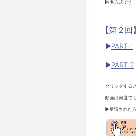
匿名方式です
【第２回
▶
PART-1
▶
PART-2
クリックする
動画は何度で
▶︎受講された