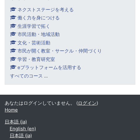
ネクストステージを考える
働く力を身につける
生涯学習で拓く
市民活動・地域活動
文化・芸術活動
市民が開く教室・サークル・仲間づくり
学習・教育研究室
eプラットフォームを活用する
すべてのコース
...
あなたはログインしていません。 (
ログイン
)
Home
日本語 ‎(ja)‎
English ‎(en)‎
日本語 ‎(ja)‎