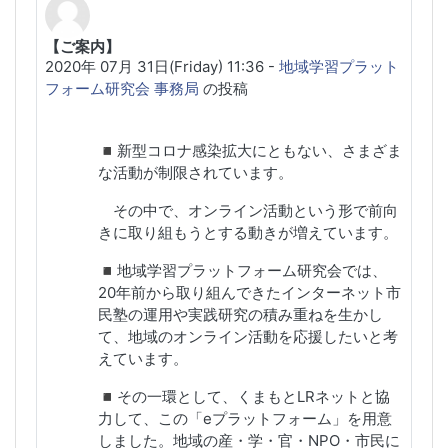
【ご案内】
返信数: 0
2020年 07月 31日(Friday) 11:36
-
地域学習プラット
フォーム研究会 事務局
の投稿
◾️新型コロナ感染拡大にともない、さまざま
な活動が制限されています。
その中で、オンライン活動という形で前向
きに取り組もうとする動きが増えています。
◾️地域学習プラットフォーム研究会では、
20年前から取り組んできたインターネット市
民塾の運用や実践研究の積み重ねを生かし
て、地域のオンライン活動を応援したいと考
えています。
◾️その一環として、くまもとLRネットと協
力して、この「eプラットフォーム」を用意
しました。
地域の産・学・官・NPO・市民に