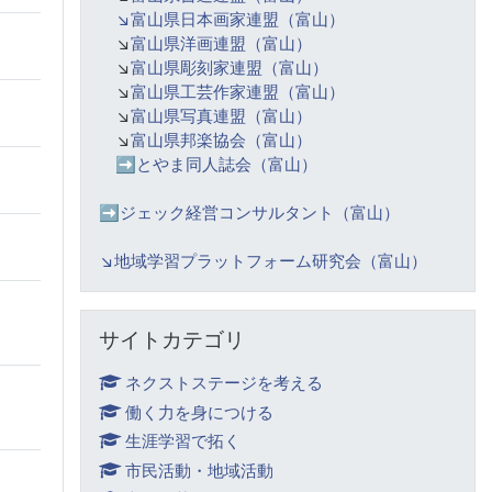
↘️富山県日本画家連盟（富山）
↘️
富山県洋画連盟（富山）
↘️
富山県彫刻家連盟（富山）
↘️
富山県工芸作家連盟（富山）
↘️
富山県写真連盟（富山）
↘️
富山県邦楽協会（富山）
➡️
とやま同人誌会（富山）
➡️ジェック経営コンサルタント（富山）
↘️
地域学習プラットフォーム研究会（富山）
サイトカテゴリ をスキップする
サイトカテゴリ
ネクストステージを考える
働く力を身につける
生涯学習で拓く
市民活動・地域活動