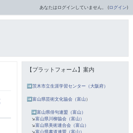
あなたはログインしていません。 (
ログイン
)
【プラットフォーム】案内 をスキップする
【プラットフォーム】案内
➡️
茨木市立生涯学習センター（大阪府）
返
➡️富山県芸術文化協会（富山
）
信
➡️
富山県俳句連盟（富山）
操作
↘️
富山県川柳協会（富山）
↘️
富山県美術連合会（富山）
↘️
富山県書道連盟（富山）