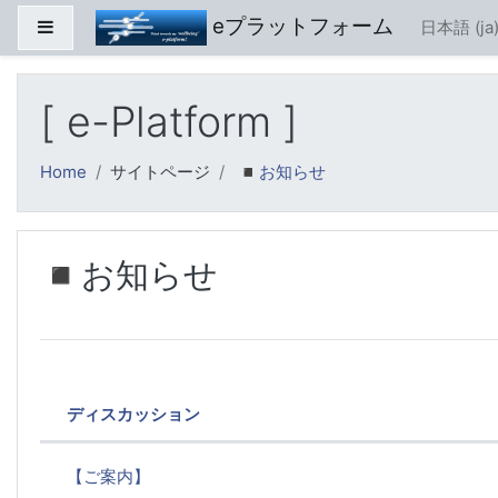
メインコンテンツへスキップする
eプラットフォーム
サイドパネル
日本語 ‎(ja)
[ e-Platform ]
Home
サイトページ
◾️お知らせ
◾️お知らせ
ディスカッション
ステータス
ディスカッション一覧です。12 / 1
【ご案内】