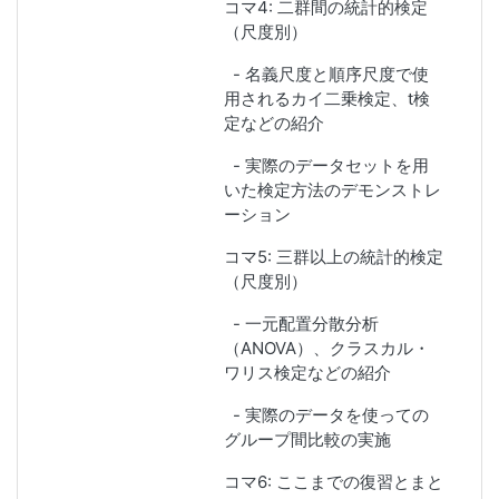
コマ4: 二群間の統計的検定
（尺度別）
- 名義尺度と順序尺度で使
用されるカイ二乗検定、t検
定などの紹介
- 実際のデータセットを用
いた検定方法のデモンストレ
ーション
コマ5: 三群以上の統計的検定
（尺度別）
- 一元配置分散分析
（ANOVA）、クラスカル・
ワリス検定などの紹介
- 実際のデータを使っての
グループ間比較の実施
コマ6: ここまでの復習とまと