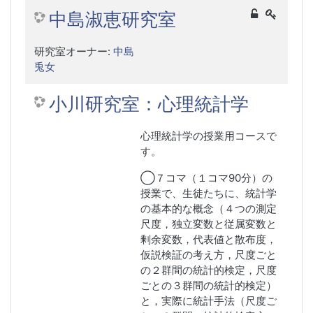
中島淑恵研究室
研究室オーナー:
中島
兎女
小川研究室：心理統計学
心理統計学の授業用コースで
す。
◯７コマ（１コマ90分）の
授業で、生徒たちに、統計学
の基本的な概念（４つの測定
尺度，独立変数と従属変数と
剰余変数，代表値と散布度，
仮説検証の考え方，尺度ごと
の２群間の統計的検定，尺度
ごとの３群間の統計的検定）
と，実際に統計手法（尺度ご