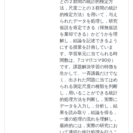
との２群間の統計的検定方
法，尺度ごとの３群間の統計
的検定方法）を用いて，与え
られたデータを処理し，研究
仮説を肯定できる（帰無仮説
を棄却できる）かどうかを理
解し，結論を記述できるよう
にする授業を計画していま
す。学習単元に当てられる時
間数は、7コマ(1コマ90分）
です。課題解決学習の特徴を
生かして、一斉講義だけでな
く、出された問題に当てはめ
られる測定尺度の種類を判断
し，用いることができる統計
的処理方法を判断し，実際に
データを入力し，分析し，結
果を読み取り，結論を得る，
一連の処理の流れを理解し，
最終的には，実際の研究にお
いて適切な統計処理を行うこ