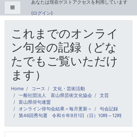
あなたは現在ゲストアクセスを利用しています
メインコンテンツへスキップする
サイドパネル
(
ログイン
)
これまでのオンライ
ン句会の記録（どな
たでもご覧いただけ
ます）
Home
コース
文化・芸術活動
一般社団法人 富山県芸術文化協会
文芸
富山県俳句連盟
オンライン俳句会結果＜毎月更新＞
句会記録
第46回秀句選 令和６年9月1日（日）10時～12時