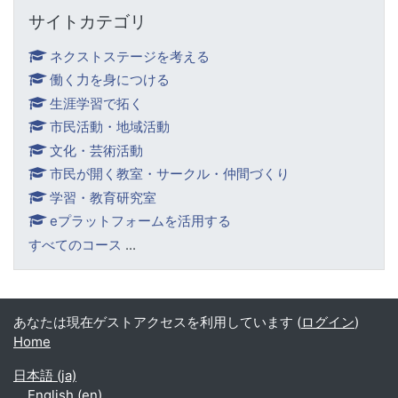
サイトカテゴリ をスキップする
サイトカテゴリ
ネクストステージを考える
働く力を身につける
生涯学習で拓く
市民活動・地域活動
文化・芸術活動
市民が開く教室・サークル・仲間づくり
学習・教育研究室
eプラットフォームを活用する
すべてのコース
...
あなたは現在ゲストアクセスを利用しています (
ログイン
)
Home
日本語 ‎(ja)‎
English ‎(en)‎