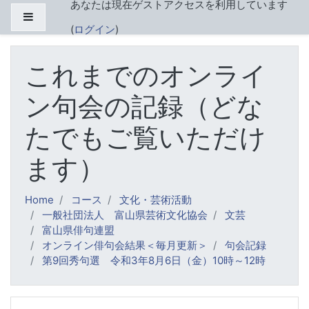
あなたは現在ゲストアクセスを利用しています
メインコンテンツへスキップする
サイドパネル
(
ログイン
)
これまでのオンライ
ン句会の記録（どな
たでもご覧いただけ
ます）
Home
コース
文化・芸術活動
一般社団法人 富山県芸術文化協会
文芸
富山県俳句連盟
オンライン俳句会結果＜毎月更新＞
句会記録
第9回秀句選 令和3年8月6日（金）10時～12時