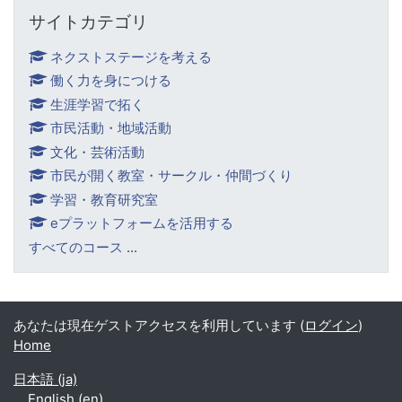
サイトカテゴリ をスキップする
サイトカテゴリ
ネクストステージを考える
働く力を身につける
生涯学習で拓く
市民活動・地域活動
文化・芸術活動
市民が開く教室・サークル・仲間づくり
学習・教育研究室
eプラットフォームを活用する
すべてのコース
...
あなたは現在ゲストアクセスを利用しています (
ログイン
)
Home
日本語 ‎(ja)‎
English ‎(en)‎