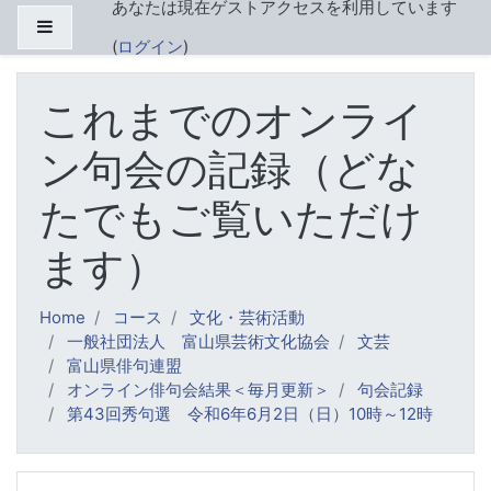
あなたは現在ゲストアクセスを利用しています
メインコンテンツへスキップする
サイドパネル
(
ログイン
)
これまでのオンライ
ン句会の記録（どな
たでもご覧いただけ
ます）
Home
コース
文化・芸術活動
一般社団法人 富山県芸術文化協会
文芸
富山県俳句連盟
オンライン俳句会結果＜毎月更新＞
句会記録
第43回秀句選 令和6年6月2日（日）10時～12時