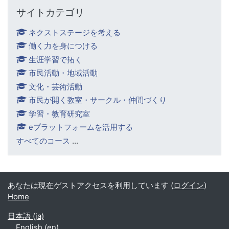
サイトカテゴリ をスキップする
サイトカテゴリ
ネクストステージを考える
働く力を身につける
生涯学習で拓く
市民活動・地域活動
文化・芸術活動
市民が開く教室・サークル・仲間づくり
学習・教育研究室
eプラットフォームを活用する
すべてのコース
...
あなたは現在ゲストアクセスを利用しています (
ログイン
)
Home
日本語 ‎(ja)‎
English ‎(en)‎