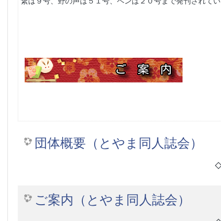
繋は９号、野の声は５１号、ペンは２０号まで発刊されてい
団体概要（とやま同人誌会）
ご案内（とやま同人誌会）