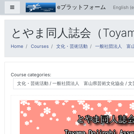
Skip to main content
eプラットフォーム
Side panel
English ‎(e
とやま同人誌会（Toyama D
Home
Courses
文化・芸術活動
一般社団法人 富
Course categories: