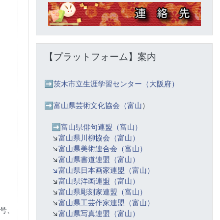
Skip 【プラットフォーム】案内
【プラットフォーム】案内
➡️
茨木市立生涯学習センター（大阪府）
➡️富山県芸術文化協会（富山
）
➡️
富山県俳句連盟（富山）
↘️
富山県川柳協会（富山）
↘️
富山県美術連合会（富山）
↘️
富山県書道連盟（富山）
↘️富山県日本画家連盟（富山）
↘️
富山県洋画連盟（富山）
↘️
富山県彫刻家連盟（富山）
↘️
富山県工芸作家連盟（富山）
号、
↘️
富山県写真連盟（富山）