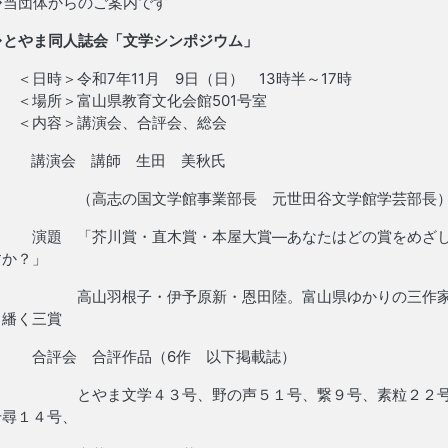
◇当団体からのご案内です
◆
とやま同人誌会「文学シンポジウム」
＜日時＞令和7年11月 9日（日） 13時半～17時
＜場所＞富山県教育文化会館501号室
＜内容＞講演会、合評会、総会
講演会 講師 生田 美秋氏
（高志の国文学館事業部長 元世田谷文学館学芸部長
演題 「芥川賞・直木賞・本屋大賞―あなたはどの賞をめざ
すか？」
高山羽根子・伊予原新・恩田陸。富山県ゆかりの三作
ら繙く三賞
合評会 合評作品（6作 以下掲載誌）
とやま文学４３号、野の声５１号、繋９号、素粒２２
千尋１４号、