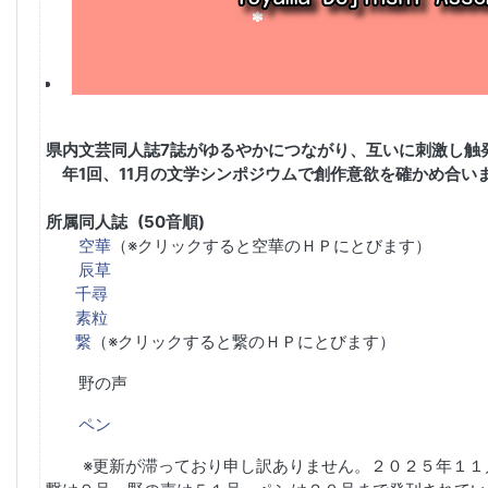
県内文芸同人誌7誌がゆるやかにつながり、互いに刺激し触
年1回、11月の文学シンポジウムで創作意欲を確かめ合い
所属同人誌 (50音順)
空華
（※クリックすると空華のＨＰにとびます）
辰草
千尋
素粒
繋
（※クリックすると繋のＨＰにとびます）
野の声
ペン
※更新が滞っており申し訳ありません。
２０２５年１１