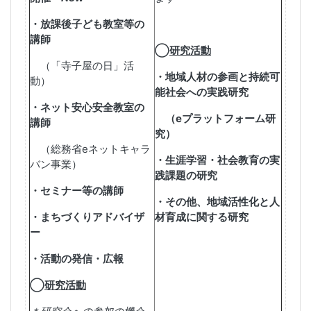
・放課後子ども教室等の
講師
◯
研究活動
（「寺子屋の日」活
・地域人材の参画と持続可
動）
能社会への実践研究
・ネット安心安全教室の
（
e
プラットフォーム研
講師
究）
（総務省
e
ネットキャラ
・生涯学習・社会教育の実
バン事業）
践課題の研究
・セミナー等の講師
・その他、地域活性化と人
・まちづくりアドバイザ
材育成に関する研究
ー
・活動の発信・広報
◯
研究活動