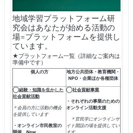
地域学習プラットフォーム研
究会は
あなたが始める活動の
場=
プラットフォームを提供し
ています。
★プラットフォーム一覧（詳細なご案内は
準備中です）
個人の方
地方公共団体・教育機関・
NPO
・企業ほか各種団体
◯
経験・知識を生かした
◯
社会貢献事業
社会貢献活動
・それぞれの事業のための
＊会員の方に活動の機会
オンライン活動支援
を提供しています
＊官民学にオンラインサ
・オンライン市民教室の
イト開設の場を提供し
てい
開催
New
ます