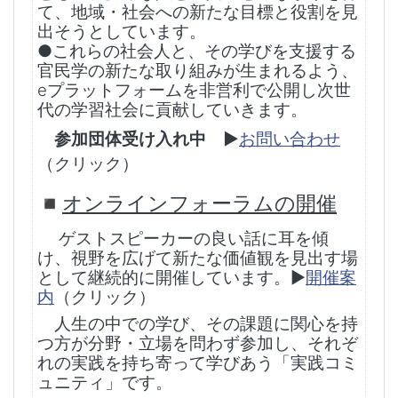
て、地域・社会への新たな目標と役割を見
出そうとしています。
●これらの社会人と、その学びを支援する
官民学の新たな取り組みが生まれるよう、
eプラットフォームを非営利で公開し次世
代の学習社会に貢献していきます。
参加団体受け入れ中
▶︎
お問い合わせ
（クリック）
◾️
オンラインフォーラムの開催
ゲストスピーカーの良い話に耳を傾
け、
視野を広げて新たな価値観を見出す場
として継続的に開催しています。▶︎
開催案
内
（クリック）
人生の中での学び、その課題に関心を持
つ方が
分野・立場を問わず参加し、
それぞ
れの実践を持ち寄って学びあう
「実践コミ
ュニティ」です。