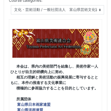
Course categories:
本会は、県内の美術部門を
結
集し、美術作家一人
ひとりが自主的研鑽向上に努め、
相互の理解と美術活動の振興発展に寄与するとと
もに、本件の推進する文化事業に
積極的に参画協力することを目的としています。
所属団体
富山県日本画家連盟
富山県洋画連盟