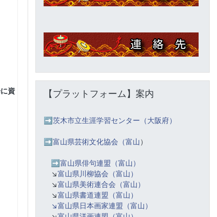
【プラットフォーム】案内 をスキップする
揚に資
【プラットフォーム】案内
➡️
茨木市立生涯学習センター（大阪府）
➡️富山県芸術文化協会（富山
）
➡️
富山県俳句連盟（富山）
↘️
富山県川柳協会（富山）
↘️
富山県美術連合会（富山）
↘️
富山県書道連盟（富山）
↘️富山県日本画家連盟（富山）
↘️
富山県洋画連盟（富山）