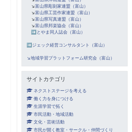
↘️
富山県彫刻家連盟（富山）
↘️
富山県工芸作家連盟（富山）
↘️
富山県写真連盟（富山）
↘️
富山県邦楽協会（富山）
➡️
とやま同人誌会（富山）
➡️ジェック経営コンサルタント（富山）
↘️
地域学習プラットフォーム研究会（富山）
サイトカテゴリ をスキップする
サイトカテゴリ
ネクストステージを考える
働く力を身につける
生涯学習で拓く
市民活動・地域活動
文化・芸術活動
市民が開く教室・サークル・仲間づくり