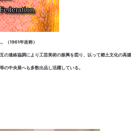
。（1961年改称）
互の連絡協調により工芸美術の振興を図り、以って郷土文化の高
等の中央展へも多数出品し活躍している。