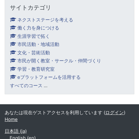
サイトカテゴリ をスキップする
サイトカテゴリ
ネクストステージを考える
働く力を身につける
生涯学習で拓く
市民活動・地域活動
文化・芸術活動
市民が開く教室・サークル・仲間づくり
学習・教育研究室
eプラットフォームを活用する
すべてのコース
...
あなたは現在ゲストアクセスを利用しています (
ログイン
)
Home
日本語 ‎(ja)‎
English ‎(en)‎