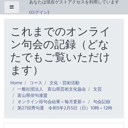
あなたは現在ゲストアクセスを利用しています
メインコンテンツへスキップする
サイドパネル
(
ログイン
)
これまでのオンライ
ン句会の記録（どな
たでもご覧いただけ
ます）
Home
コース
文化・芸術活動
一般社団法人 富山県芸術文化協会
文芸
富山県俳句連盟
オンライン俳句会結果＜毎月更新＞
句会記録
第27回秀句選 令和5年2月5日（日）10時～12時