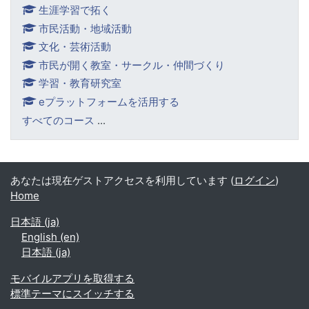
生涯学習で拓く
市民活動・地域活動
文化・芸術活動
市民が開く教室・サークル・仲間づくり
学習・教育研究室
eプラットフォームを活用する
すべてのコース
...
あなたは現在ゲストアクセスを利用しています (
ログイン
)
Home
日本語 ‎(ja)‎
English ‎(en)‎
日本語 ‎(ja)‎
モバイルアプリを取得する
標準テーマにスイッチする