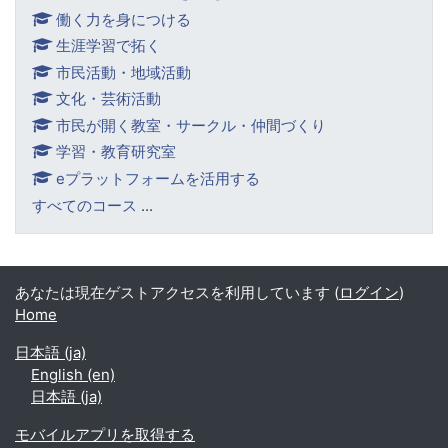
働く力を身につける
生涯学習で拓く
市民活動・地域活動
文化・芸術活動
市民が開く教室・サークル・仲間づくり
学習・教育研究室
eプラットフォームを活用する
すべてのコース
...
あなたは現在ゲストアクセスを利用しています (
ログイン
)
Home
日本語 ‎(ja)‎
English ‎(en)‎
日本語 ‎(ja)‎
モバイルアプリを取得する