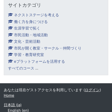
サイトカテゴリ をスキップする
サイトカテゴリ
ネクストステージを考える
働く力を身につける
生涯学習で拓く
市民活動・地域活動
文化・芸術活動
市民が開く教室・サークル・仲間づくり
学習・教育研究室
eプラットフォームを活用する
すべてのコース
...
あなたは現在ゲストアクセスを利用しています (
ログイン
)
Home
日本語 ‎(ja)‎
English ‎(en)‎