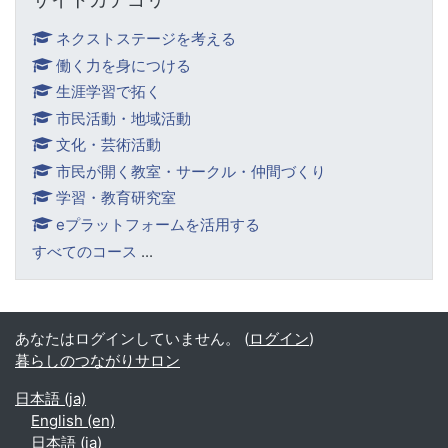
ネクストステージを考える
働く力を身につける
生涯学習で拓く
市民活動・地域活動
文化・芸術活動
市民が開く教室・サークル・仲間づくり
学習・教育研究室
eプラットフォームを活用する
すべてのコース
...
あなたはログインしていません。 (
ログイン
)
暮らしのつながりサロン
日本語 ‎(ja)‎
English ‎(en)‎
日本語 ‎(ja)‎