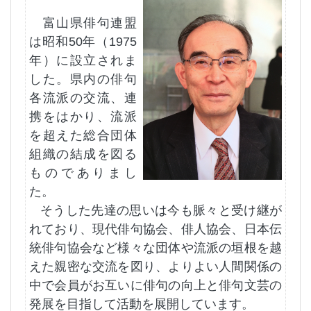
富山県俳句連盟
は昭和
50
年（
1975
年）に設立されま
した。県内の俳句
各流派の交流、連
携をはかり、流派
を超えた総合団体
組織の結成を図る
ものでありまし
た。
そうした先達の思いは今も脈々と受け継が
れており、現代俳句協会、俳人協会、日本伝
統俳句協会など様々な団体や流派の垣根を越
えた親密な交流を図り、よりよい人間関係の
中で会員がお互いに俳句の向上と俳句文芸の
発展を目指して活動を展開しています。