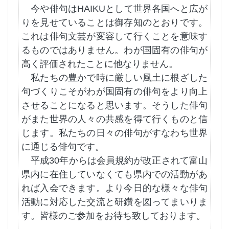
今や俳句は
HAIKU
として世界各国へと広が
りを見せていることは御存知のとおりです。
これは俳句文芸が変容して行くことを意味す
るものではありません。わが国固有の俳句が
高く評価されたことに他なりません。
私たちの豊かで時に厳しい風土に根ざした
句づくりこそがわが国固有の俳句をより向上
させることになると思います。そうした俳句
がまた世界の人々の共感を得て行くものと信
じます。私たちの日々の俳句がすなわち世界
に通じる俳句です。
平成
30
年からは会員規約が改正されて富山
県内に在住していなくても県内での活動があ
れば入会できます。より今日的な様々な俳句
活動に対応した交流と研鑽を図ってまいりま
す。皆様のご参加をお待ち致しております。